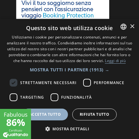
×
Questo sito web utilizza cookie
Utilizziamo i cookie per personalizzare contenuti, annunci e per
analizzare il nostro traffico. Condividiamo inoltre informazioni sul tuo
ITALIAN
utilizzo del nostro sito con i nostri partner pubblicitari e di analisi che
ENGLISH
potrebbero combinarle con altre informazioni che hai fornito loro o
che hanno raccolto dal tuo utilizzo dei loro servizi.
Leggi di più
© 2026 – www.hotelmajorcariccione.it
MOSTRA TUTTI I PARTNER
(1913) →
P.IVA: 04069360404
CIN: IT099013A1NU4U6KKJ
STRETTAMENTE NECESSARI
PERFORMANCE
privacy policy
TARGETING
FUNZIONALITÀ
Website
by Bewebbi.com
ACCETTA TUTTO
RIFIUTA TUTTO
MOSTRA DETTAGLI