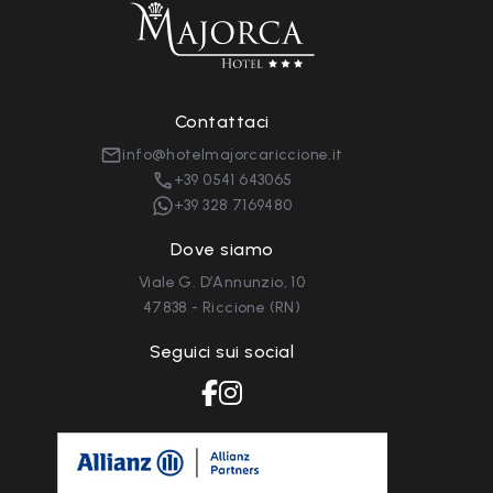
Contattaci
info@hotelmajorcariccione.it
+39 0541 643065
+39 328 7169480
Dove siamo
Viale G. D’Annunzio, 10
47838 - Riccione (RN)
Seguici sui social