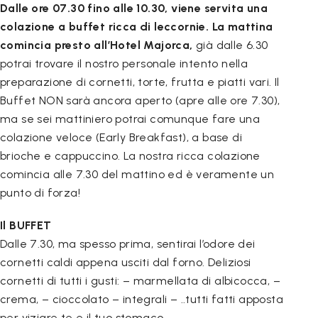
Dalle ore 07.30 fino alle 10.30, viene servita una
colazione a buffet ricca di leccornie.
La mattina
comincia presto all’Hotel Majorca,
già dalle 6.30
potrai trovare il nostro personale intento nella
preparazione di cornetti, torte, frutta e piatti vari. Il
Buffet NON sarà ancora aperto (apre alle ore 7.30),
ma se sei mattiniero potrai comunque fare una
colazione veloce (Early Breakfast), a base di
brioche e cappuccino. La nostra ricca colazione
comincia alle 7.30 del mattino ed è veramente un
punto di forza!
Il BUFFET
Dalle 7.30, ma spesso prima, sentirai l’odore dei
cornetti caldi appena usciti dal forno. Deliziosi
cornetti di tutti i gusti: – marmellata di albicocca, –
crema, – cioccolato – integrali – ..tutti fatti apposta
per viziare te e il tuo stomaco..